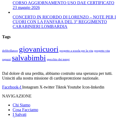
CORSO AGGIORNAMENTO USO DAE CERTIFICATO
23 maggio 2026
CONCERTO IN RICORDO DI LORENZO – NOTE PER I
CUORI CON LA FANFARA DEL 3° REGGIMENTO
CARABINIERI LOMBARDIA
Tags
giovanicuori
defibrillatore
progetto a scuola per la vita
progetto vita
salvabimbi
ragazzi
specchio dei tempi
Dal dolore di una perdita, abbiamo costruito una speranza per tutti.
Unisciti alla nostra missione di cardioprotezione nazionale.
Facebook-f
Instagram
X-twitter
Tiktok
Youtube
Icon-linkedin
NAVIGAZIONE
Chi Siamo
Cosa Facciamo
I Salvati