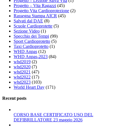
Progetto – Lezione Salva Vita
(1)
Progetto – Vita Ragazzi
(45)
Progetto Vita Cardioprotezione
(2)
Rassegna Stampa AICR
(45)
Salvati dal DAE
(8)
Scuole Cardioprotette
(5)
Sezione Video
(1)
Specchio dei Tempi
(99)
Sport Cardioprotetto
(5)
Taxi Cardioprotetto
(1)
WHD Anpas
(12)
WHD Anpas-2023
(84)
whd2019
(2)
whd2020
(7)
whd2021
(47)
whd2022
(17)
whd2023
(103)
World Heart Day
(171)
Recent posts
CORSO BASE CERTIFICATO USO DEL
DEFIBRILLATORE 23 maggio 2026