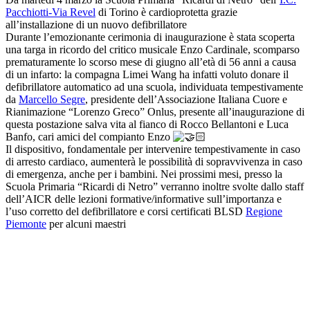
Pacchiotti-Via Revel
di Torino è cardioprotetta grazie
all’installazione di un nuovo defibrillatore
Durante l’emozionante cerimonia di inaugurazione è stata scoperta
una targa in ricordo del critico musicale Enzo Cardinale, scomparso
prematuramente lo scorso mese di giugno all’età di 56 anni a causa
di un infarto: la compagna Limei Wang ha infatti voluto donare il
defibrillatore automatico ad una scuola, individuata tempestivamente
da
Marcello Segre
, presidente dell’Associazione Italiana Cuore e
Rianimazione “Lorenzo Greco” Onlus, presente all’inaugurazione di
questa postazione salva vita al fianco di Rocco Bellantoni e Luca
Banfo, cari amici del compianto Enzo
Il dispositivo, fondamentale per intervenire tempestivamente in caso
di arresto cardiaco, aumenterà le possibilità di sopravvivenza in caso
di emergenza, anche per i bambini. Nei prossimi mesi, presso la
Scuola Primaria “Ricardi di Netro” verranno inoltre svolte dallo staff
dell’AICR delle lezioni formative/informative sull’importanza e
l’uso corretto del defibrillatore e corsi certificati BLSD
Regione
Piemonte
per alcuni maestri