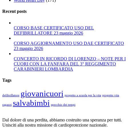
World Heart Day
(171)
Recent posts
CORSO BASE CERTIFICATO USO DEL
DEFIBRILLATORE 23 maggio 2026
CORSO AGGIORNAMENTO USO DAE CERTIFICATO
23 maggio 2026
CONCERTO IN RICORDO DI LORENZO – NOTE PER I
CUORI CON LA FANFARA DEL 3° REGGIMENTO
CARABINIERI LOMBARDIA
Tags
giovanicuori
defibrillatore
progetto a scuola per la vita
progetto vita
salvabimbi
ragazzi
specchio dei tempi
Dal dolore di una perdita, abbiamo costruito una speranza per tutti.
Unisciti alla nostra missione di cardioprotezione nazionale.