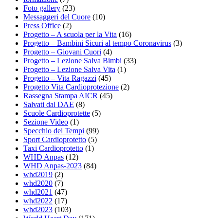
Foto gallery
(23)
Messaggeri del Cuore
(10)
Press Office
(2)
Progetto – A scuola per la Vita
(16)
Progetto – Bambini Sicuri al tempo Coronavirus
(3)
Progetto – Giovani Cuori
(4)
Progetto – Lezione Salva Bimbi
(33)
Progetto – Lezione Salva Vita
(1)
Progetto – Vita Ragazzi
(45)
Progetto Vita Cardioprotezione
(2)
Rassegna Stampa AICR
(45)
Salvati dal DAE
(8)
Scuole Cardioprotette
(5)
Sezione Video
(1)
Specchio dei Tempi
(99)
Sport Cardioprotetto
(5)
Taxi Cardioprotetto
(1)
WHD Anpas
(12)
WHD Anpas-2023
(84)
whd2019
(2)
whd2020
(7)
whd2021
(47)
whd2022
(17)
whd2023
(103)