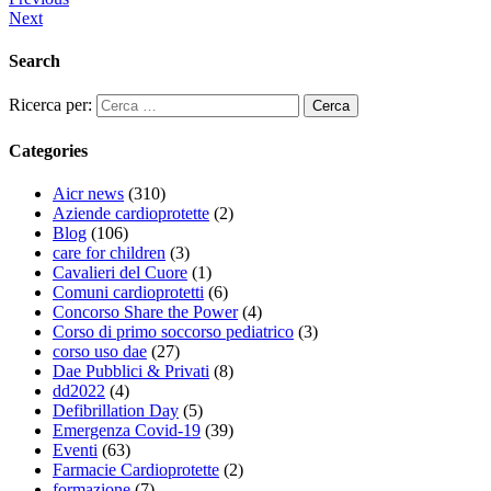
Next
Search
Ricerca per:
Categories
Aicr news
(310)
Aziende cardioprotette
(2)
Blog
(106)
care for children
(3)
Cavalieri del Cuore
(1)
Comuni cardioprotetti
(6)
Concorso Share the Power
(4)
Corso di primo soccorso pediatrico
(3)
corso uso dae
(27)
Dae Pubblici & Privati
(8)
dd2022
(4)
Defibrillation Day
(5)
Emergenza Covid-19
(39)
Eventi
(63)
Farmacie Cardioprotette
(2)
formazione
(7)