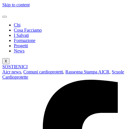
Skip to content
Chi
Cosa Facciamo
I Salvati
Formazione
Progetti
News
X
SOSTIENICI
Aicr news
,
Comuni cardioprotetti
,
Rassegna Stampa AICR
,
Scuole
Cardioprotette