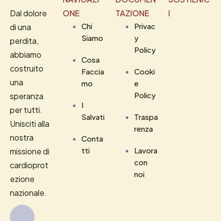
Dal dolore
ONE
TAZIONE
I
Chi
Privac
di una
Siamo
y
perdita,
Policy
abbiamo
Cosa
costruito
Faccia
Cooki
una
mo
e
Policy
speranza
I
per tutti.
Salvati
Traspa
Unisciti alla
renza
nostra
Conta
tti
Lavora
missione di
con
cardioprot
noi
ezione
nazionale.