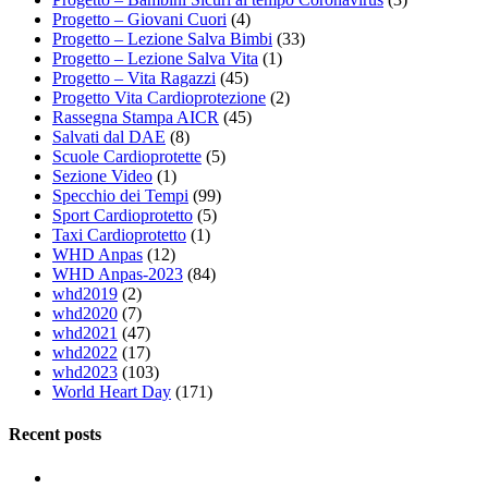
Progetto – Giovani Cuori
(4)
Progetto – Lezione Salva Bimbi
(33)
Progetto – Lezione Salva Vita
(1)
Progetto – Vita Ragazzi
(45)
Progetto Vita Cardioprotezione
(2)
Rassegna Stampa AICR
(45)
Salvati dal DAE
(8)
Scuole Cardioprotette
(5)
Sezione Video
(1)
Specchio dei Tempi
(99)
Sport Cardioprotetto
(5)
Taxi Cardioprotetto
(1)
WHD Anpas
(12)
WHD Anpas-2023
(84)
whd2019
(2)
whd2020
(7)
whd2021
(47)
whd2022
(17)
whd2023
(103)
World Heart Day
(171)
Recent posts