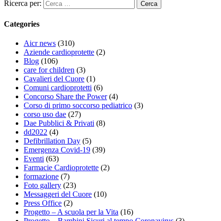
Ricerca per:
Categories
Aicr news
(310)
Aziende cardioprotette
(2)
Blog
(106)
care for children
(3)
Cavalieri del Cuore
(1)
Comuni cardioprotetti
(6)
Concorso Share the Power
(4)
Corso di primo soccorso pediatrico
(3)
corso uso dae
(27)
Dae Pubblici & Privati
(8)
dd2022
(4)
Defibrillation Day
(5)
Emergenza Covid-19
(39)
Eventi
(63)
Farmacie Cardioprotette
(2)
formazione
(7)
Foto gallery
(23)
Messaggeri del Cuore
(10)
Press Office
(2)
Progetto – A scuola per la Vita
(16)
Progetto – Bambini Sicuri al tempo Coronavirus
(3)