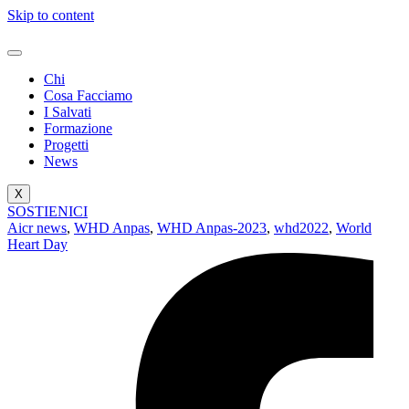
Skip to content
Chi
Cosa Facciamo
I Salvati
Formazione
Progetti
News
X
SOSTIENICI
Aicr news
,
WHD Anpas
,
WHD Anpas-2023
,
whd2022
,
World
Heart Day