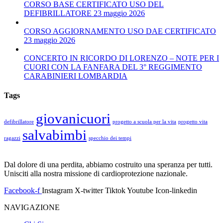
CORSO BASE CERTIFICATO USO DEL
DEFIBRILLATORE 23 maggio 2026
CORSO AGGIORNAMENTO USO DAE CERTIFICATO
23 maggio 2026
CONCERTO IN RICORDO DI LORENZO – NOTE PER I
CUORI CON LA FANFARA DEL 3° REGGIMENTO
CARABINIERI LOMBARDIA
Tags
giovanicuori
defibrillatore
progetto a scuola per la vita
progetto vita
salvabimbi
ragazzi
specchio dei tempi
Dal dolore di una perdita, abbiamo costruito una speranza per tutti.
Unisciti alla nostra missione di cardioprotezione nazionale.
Facebook-f
Instagram
X-twitter
Tiktok
Youtube
Icon-linkedin
NAVIGAZIONE