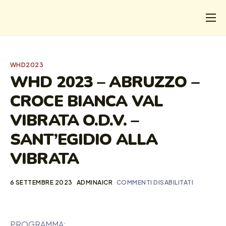
CHI
COSA FACCIAMO
WHD2023
I SALVATI
WHD 2023 – ABRUZZO –
CROCE BIANCA VAL
FORMAZIONE
VIBRATA O.D.V. –
PROGETTI
SANT’EGIDIO ALLA
NEWS
VIBRATA
6 SETTEMBRE 2023
ADMINAICR
COMMENTI DISABILITATI
PROGRAMMA: