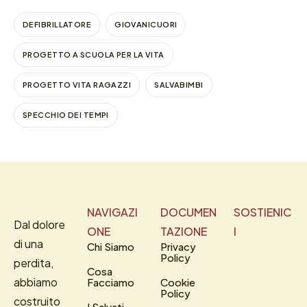
DEFIBRILLATORE
GIOVANICUORI
PROGETTO A SCUOLA PER LA VITA
PROGETTO VITA RAGAZZI
SALVABIMBI
SPECCHIO DEI TEMPI
NAVIGAZI
DOCUMEN
SOSTIENIC
Dal dolore
ONE
TAZIONE
I
di una
Chi Siamo
Privacy
Policy
perdita,
Cosa
abbiamo
Facciamo
Cookie
Policy
costruito
I Salvati