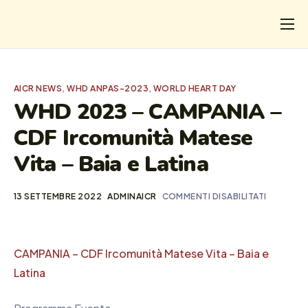
CHI
COSA FACCIAMO
AICR NEWS
,
WHD ANPAS-2023
,
WORLD HEART DAY
I SALVATI
WHD 2023 – CAMPANIA –
CDF Ircomunità Matese
FORMAZIONE
Vita – Baia e Latina
PROGETTI
NEWS
13 SETTEMBRE 2022
ADMINAICR
COMMENTI DISABILITATI
CAMPANIA – CDF Ircomunità Matese Vita – Baia e
Latina