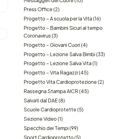
Messaggeri del Cuore
(10)
Press Office
(2)
Progetto – A scuola per la Vita
(16)
Progetto – Bambini Sicuri al tempo
Coronavirus
(3)
Progetto – Giovani Cuori
(4)
Progetto – Lezione Salva Bimbi
(33)
Progetto – Lezione Salva Vita
(1)
Progetto – Vita Ragazzi
(45)
Progetto Vita Cardioprotezione
(2)
Rassegna Stampa AICR
(45)
Salvati dal DAE
(8)
Scuole Cardioprotette
(5)
Sezione Video
(1)
Specchio dei Tempi
(99)
Sport Cardioprotetto
(5)