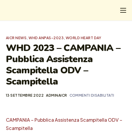
CHI
COSA FACCIAMO
AICR NEWS
,
WHD ANPAS-2023
,
WORLD HEART DAY
I SALVATI
WHD 2023 – CAMPANIA –
Pubblica Assistenza
FORMAZIONE
Scampitella ODV –
PROGETTI
Scampitella
NEWS
13 SETTEMBRE 2022
ADMINAICR
COMMENTI DISABILITATI
CAMPANIA – Pubblica Assistenza Scampitella ODV –
Scampitella