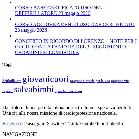
CORSO BASE CERTIFICATO USO DEL
DEFIBRILLATORE 23 maggio 2026
CORSO AGGIORNAMENTO USO DAE CERTIFICATO
23 maggio 2026
CONCERTO IN RICORDO DI LORENZO – NOTE PER I
CUORI CON LA FANFARA DEL 3° REGGIMENTO
CARABINIERI LOMBARDIA
Tags
giovanicuori
defibrillatore
progetto a scuola per la vita
progetto vita
salvabimbi
ragazzi
specchio dei tempi
Dal dolore di una perdita, abbiamo costruito una speranza per tutti.
Unisciti alla nostra missione di cardioprotezione nazionale.
Facebook-f
Instagram
X-twitter
Tiktok
Youtube
Icon-linkedin
NAVIGAZIONE