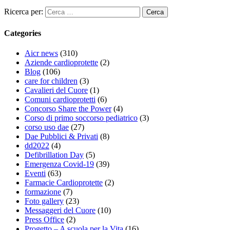
Ricerca per:
Categories
Aicr news
(310)
Aziende cardioprotette
(2)
Blog
(106)
care for children
(3)
Cavalieri del Cuore
(1)
Comuni cardioprotetti
(6)
Concorso Share the Power
(4)
Corso di primo soccorso pediatrico
(3)
corso uso dae
(27)
Dae Pubblici & Privati
(8)
dd2022
(4)
Defibrillation Day
(5)
Emergenza Covid-19
(39)
Eventi
(63)
Farmacie Cardioprotette
(2)
formazione
(7)
Foto gallery
(23)
Messaggeri del Cuore
(10)
Press Office
(2)
Progetto – A scuola per la Vita
(16)