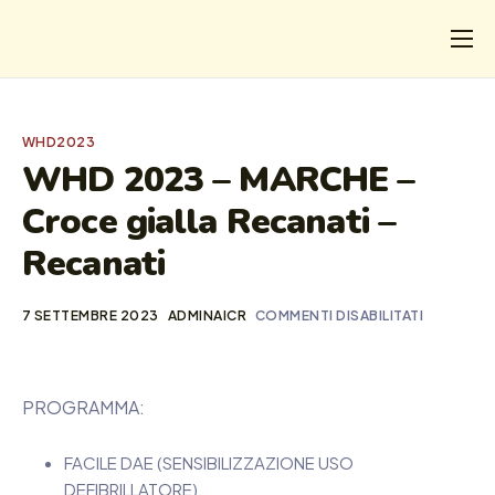
CHI
COSA FACCIAMO
WHD2023
I SALVATI
WHD 2023 – MARCHE –
Croce gialla Recanati –
FORMAZIONE
Recanati
PROGETTI
NEWS
7 SETTEMBRE 2023
ADMINAICR
COMMENTI DISABILITATI
PROGRAMMA:
FACILE DAE (SENSIBILIZZAZIONE USO
DEFIBRILLATORE),