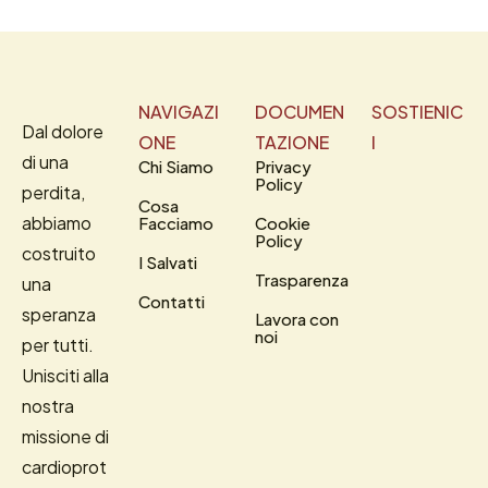
NAVIGAZI
DOCUMEN
SOSTIENIC
Dal dolore
ONE
TAZIONE
I
di una
Chi Siamo
Privacy
Policy
perdita,
Cosa
abbiamo
Facciamo
Cookie
Policy
costruito
I Salvati
Trasparenza
una
Contatti
speranza
Lavora con
noi
per tutti.
Unisciti alla
nostra
missione di
cardioprot