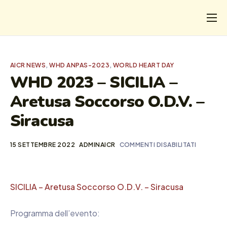
CHI
COSA FACCIAMO
AICR NEWS
,
WHD ANPAS-2023
,
WORLD HEART DAY
I SALVATI
WHD 2023 – SICILIA –
Aretusa Soccorso O.D.V. –
FORMAZIONE
Siracusa
PROGETTI
NEWS
15 SETTEMBRE 2022
ADMINAICR
COMMENTI DISABILITATI
SICILIA – Aretusa Soccorso O.D.V. – Siracusa
Programma dell’evento: