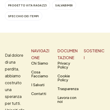
PROGETTO VITA RAGAZZI
SALVABIMBI
SPECCHIO DEI TEMPI
NAVIGAZI
DOCUMEN
SOSTIENIC
Dal dolore
ONE
TAZIONE
I
di una
Chi Siamo
Privacy
Policy
perdita,
Cosa
abbiamo
Facciamo
Cookie
Policy
costruito
I Salvati
Trasparenza
una
Contatti
speranza
Lavora con
noi
per tutti.