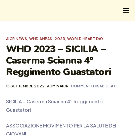
CHI
COSA FACCIAMO
AICR NEWS
,
WHD ANPAS-2023
,
WORLD HEART DAY
I SALVATI
WHD 2023 – SICILIA –
Caserma Scianna 4°
FORMAZIONE
Reggimento Guastatori
PROGETTI
NEWS
15 SETTEMBRE 2022
ADMINAICR
COMMENTI DISABILITATI
SICILIA – Caserma Scianna 4° Reggimento
Guastatori
ASSOCIAZIONE MOVIMENTO PER LA SALUTE DEI
GIOVANI