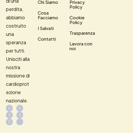
di una
Chi Siamo
Privacy
Policy
perdita,
Cosa
abbiamo
Facciamo
Cookie
Policy
costruito
I Salvati
Trasparenza
una
Contatti
speranza
Lavora con
noi
per tutti.
Unisciti alla
nostra
missione di
cardioprot
ezione
nazionale.