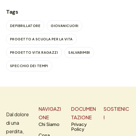
Tags
DEFIBRILLATORE
GIOVANICUORI
PROGETTO A SCUOLA PER LA VITA
PROGETTO VITA RAGAZZI
SALVABIMBI
SPECCHIO DEI TEMPI
NAVIGAZI
DOCUMEN
SOSTIENIC
Dal dolore
ONE
TAZIONE
I
di una
Chi Siamo
Privacy
Policy
perdita,
Cosa