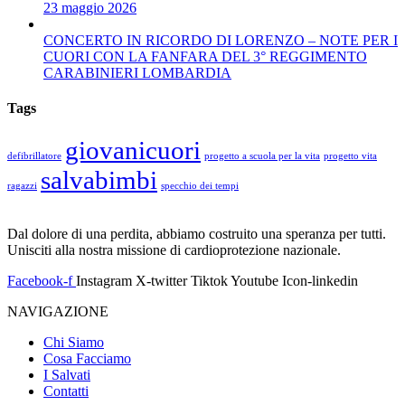
23 maggio 2026
CONCERTO IN RICORDO DI LORENZO – NOTE PER I
CUORI CON LA FANFARA DEL 3° REGGIMENTO
CARABINIERI LOMBARDIA
Tags
giovanicuori
defibrillatore
progetto a scuola per la vita
progetto vita
salvabimbi
ragazzi
specchio dei tempi
Dal dolore di una perdita, abbiamo costruito una speranza per tutti.
Unisciti alla nostra missione di cardioprotezione nazionale.
Facebook-f
Instagram
X-twitter
Tiktok
Youtube
Icon-linkedin
NAVIGAZIONE
Chi Siamo
Cosa Facciamo
I Salvati
Contatti