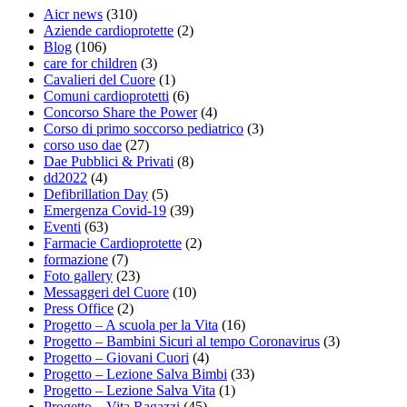
Aicr news
(310)
Aziende cardioprotette
(2)
Blog
(106)
care for children
(3)
Cavalieri del Cuore
(1)
Comuni cardioprotetti
(6)
Concorso Share the Power
(4)
Corso di primo soccorso pediatrico
(3)
corso uso dae
(27)
Dae Pubblici & Privati
(8)
dd2022
(4)
Defibrillation Day
(5)
Emergenza Covid-19
(39)
Eventi
(63)
Farmacie Cardioprotette
(2)
formazione
(7)
Foto gallery
(23)
Messaggeri del Cuore
(10)
Press Office
(2)
Progetto – A scuola per la Vita
(16)
Progetto – Bambini Sicuri al tempo Coronavirus
(3)
Progetto – Giovani Cuori
(4)
Progetto – Lezione Salva Bimbi
(33)
Progetto – Lezione Salva Vita
(1)
Progetto – Vita Ragazzi
(45)