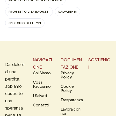
PROGETTO A SCUOLA PER LA VITA
PROGETTO VITA RAGAZZI
SALVABIMBI
SPECCHIO DEI TEMPI
NAVIGAZI
DOCUMEN
SOSTIENIC
Dal dolore
ONE
TAZIONE
I
di una
Chi Siamo
Privacy
Policy
perdita,
Cosa
abbiamo
Facciamo
Cookie
Policy
costruito
I Salvati
Trasparenza
una
Contatti
speranza
Lavora con
noi
per tutti.