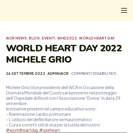
CHI
COSA FACCIAMO
AICR NEWS
,
BLOG
,
EVENTI
,
WHD2022
,
WORLD HEART DAY
I SALVATI
WORLD HEART DAY 2022
MICHELE GRIO
FORMAZIONE
PROGETTI
26 SETTEMBRE 2022
ADMINAICR
COMMENTI DISABILITATI
NEWS
Michele Grio Vice presidente dell’AICR in Occasione della
Giornata Mondiale del Cuore sarà presente nel posteggio
dell’Ospedale di Rivoli con l’Associazione “Evviva” in data 29
settembre.
le iniziative presenti nel campo educativo sono:
– Rianimazione cardio polmonare
– L’utilizzo del defibrillatore semiautomatico
– Cura e corretti stili di vita per la tutela del nostro
#worldheartday
#useheart