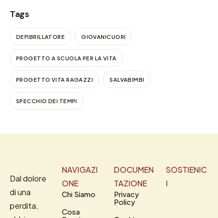
Tags
DEFIBRILLATORE
GIOVANICUORI
PROGETTO A SCUOLA PER LA VITA
PROGETTO VITA RAGAZZI
SALVABIMBI
SPECCHIO DEI TEMPI
NAVIGAZI
DOCUMEN
SOSTIENIC
Dal dolore
ONE
TAZIONE
I
di una
Chi Siamo
Privacy
Policy
perdita,
Cosa