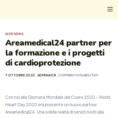
CHI
COSA FACCIAMO
AICR NEWS
I SALVATI
Areamedical24 partner per
la formazione e i progetti
FORMAZIONE
di cardioprotezione
PROGETTI
NEWS
7 OTTOBRE 2020
ADMINAICR
COMMENTI DISABILITATI
Con noi alla Giornata Mondiale del Cuore 2020 – World
Heart Day 2020 era presente un nuovo partner
Areamedical24. Una solida realtà di servizi rivolti alla