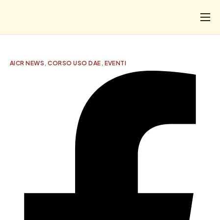
CHI
COSA FACCIAMO
AICR NEWS
,
CORSO USO DAE
,
EVENTI
I SALVATI
FORMAZIONE
PROGETTI
NEWS