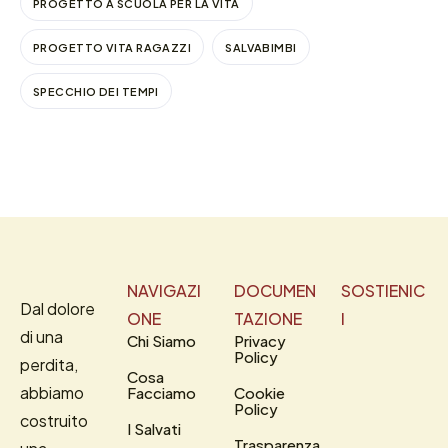
PROGETTO A SCUOLA PER LA VITA
PROGETTO VITA RAGAZZI
SALVABIMBI
SPECCHIO DEI TEMPI
NAVIGAZI
DOCUMEN
SOSTIENIC
Dal dolore
ONE
TAZIONE
I
di una
Chi Siamo
Privacy
Policy
perdita,
Cosa
abbiamo
Facciamo
Cookie
Policy
costruito
I Salvati
Trasparenza