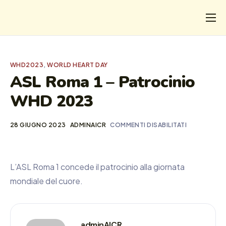
CHI
COSA FACCIAMO
WHD2023
,
WORLD HEART DAY
I SALVATI
ASL Roma 1 – Patrocinio
WHD 2023
FORMAZIONE
PROGETTI
28 GIUGNO 2023
ADMINAICR
COMMENTI DISABILITATI
NEWS
L’ASL Roma 1 concede il patrocinio alla giornata
mondiale del cuore.
adminAICR