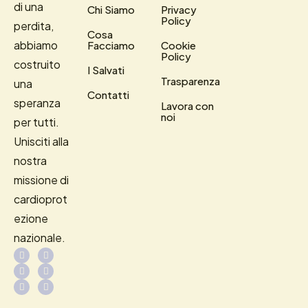
di una
Chi Siamo
Privacy
Policy
perdita,
Cosa
abbiamo
Facciamo
Cookie
Policy
costruito
I Salvati
Trasparenza
una
Contatti
speranza
Lavora con
noi
per tutti.
Unisciti alla
nostra
missione di
cardioprot
ezione
nazionale.