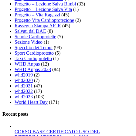
Progetto – Lezione Salva Bimbi
(33)
Progetto – Lezione Salva Vita
(1)
Progetto – Vita Ragazzi
(45)
Progetto Vita Cardioprotezione
(2)
Rassegna Stampa AICR
(45)
Salvati dal DAE
(8)
Scuole Cardioprotette
(5)
Sezione Video
(1)
Specchio dei Tempi
(99)
Sport Cardioprotetto
(5)
Taxi Cardioprotetto
(1)
WHD Anpas
(12)
WHD Anpas-2023
(84)
whd2019
(2)
whd2020
(7)
whd2021
(47)
whd2022
(17)
whd2023
(103)
World Heart Day
(171)
Recent posts
CORSO BASE CERTIFICATO USO DEL