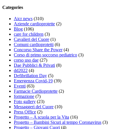
Categories
Aicr news
(310)
Aziende cardioprotette
(2)
Blog
(106)
care for children
(3)
Cavalieri del Cuore
(1)
Comuni cardioprotetti
(6)
Concorso Share the Power
(4)
Corso di primo soccorso pediatrico
(3)
corso uso dae
(27)
Dae Pubblici & Privati
(8)
dd2022
(4)
Defibrillation Day
(5)
Emergenza Covid-19
(39)
Eventi
(63)
Farmacie Cardioprotette
(2)
formazione
(7)
Foto gallery
(23)
Messaggeri del Cuore
(10)
Press Office
(2)
Progetto – A scuola per la Vita
(16)
Progetto – Bambini Sicuri al tempo Coronavirus
(3)
Progetto – Giovani Cuori
(4)