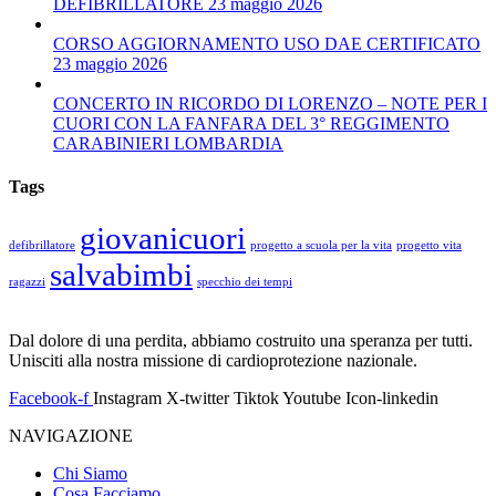
DEFIBRILLATORE 23 maggio 2026
CORSO AGGIORNAMENTO USO DAE CERTIFICATO
23 maggio 2026
CONCERTO IN RICORDO DI LORENZO – NOTE PER I
CUORI CON LA FANFARA DEL 3° REGGIMENTO
CARABINIERI LOMBARDIA
Tags
giovanicuori
defibrillatore
progetto a scuola per la vita
progetto vita
salvabimbi
ragazzi
specchio dei tempi
Dal dolore di una perdita, abbiamo costruito una speranza per tutti.
Unisciti alla nostra missione di cardioprotezione nazionale.
Facebook-f
Instagram
X-twitter
Tiktok
Youtube
Icon-linkedin
NAVIGAZIONE
Chi Siamo
Cosa Facciamo