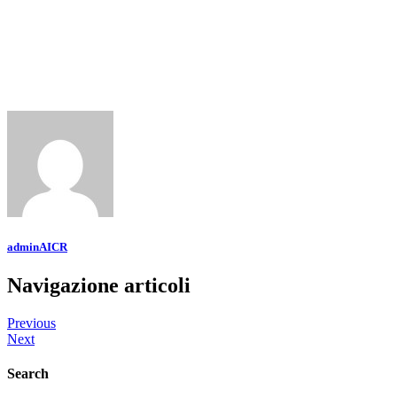
adminAICR
Navigazione articoli
Previous
Next
Search