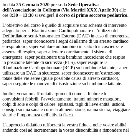
In data
25 Gennaio 2020
presso la
Sede Operativa
dell’Associazione in Collegno (Via Martiri XXX Aprile 30)
alle
ore
8:30 – 13:30
si svolgerà il
corso di primo soccorso pediatrico.
L’obiettivo del corso è quello di acquisire uno schema di intervento
adeguato per la Rianimazione Cardiopolmonare e l’utilizzo del
Defibrillatore semi-Automatico Esterno (DAE) in caso di emergenza
pediatrica, saper riconoscere i segni di allarme di un arresto cardiaco
e respiratorio, saper valutare un bambino in stato di incoscienza e
assenza di respiro, saper allertare correttamente il sistema di
emergenza, saper posizionare una bambino incosciente che respira
in posizione laterale di sicurezza (PLS), saper eseguire la
Rianimazione Cardiopolmonare (RCP) su bambino e lattante, saper
utilizzare un DAE in sicurezza, saper riconoscere un’ostruzione
totale delle vie aeree (quale possibile causa di arresto cardiaco),
saper eseguire le manovre di disostruzione su bambino e lattante.
Inoltre, verranno affrontati argomenti come la febbre e le
convulsioni febbrili, l’avvelenamento, traumi minori e maggiori,
colpi di sole e colpi di calore, epistassi, tagli di lieve entità, ustioni,
consigli su una sana e corretta alimentazione, nanna sicura, viaggiare
sicuri e l’importanza dell’attività fisica.
L’approccio didattico rafforzerà la vostra fiducia nelle vostre abilità,
andando così ad incrementare la vostra disponibilità a rispondere nel