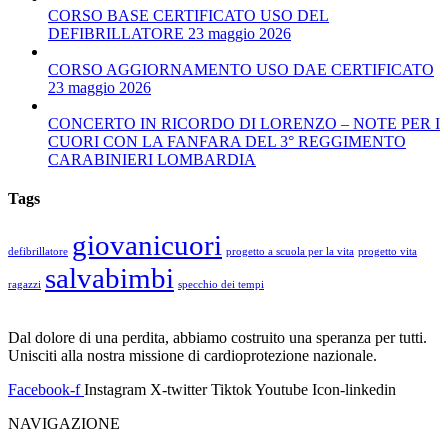
CORSO BASE CERTIFICATO USO DEL
DEFIBRILLATORE 23 maggio 2026
CORSO AGGIORNAMENTO USO DAE CERTIFICATO
23 maggio 2026
CONCERTO IN RICORDO DI LORENZO – NOTE PER I
CUORI CON LA FANFARA DEL 3° REGGIMENTO
CARABINIERI LOMBARDIA
Tags
giovanicuori
defibrillatore
progetto a scuola per la vita
progetto vita
salvabimbi
ragazzi
specchio dei tempi
Dal dolore di una perdita, abbiamo costruito una speranza per tutti.
Unisciti alla nostra missione di cardioprotezione nazionale.
Facebook-f
Instagram
X-twitter
Tiktok
Youtube
Icon-linkedin
NAVIGAZIONE