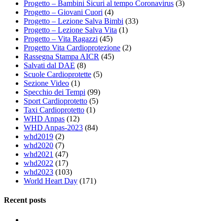
Progetto – Bambini Sicuri al tempo Coronavirus
(3)
Progetto – Giovani Cuori
(4)
Progetto – Lezione Salva Bimbi
(33)
Progetto – Lezione Salva Vita
(1)
Progetto – Vita Ragazzi
(45)
Progetto Vita Cardioprotezione
(2)
Rassegna Stampa AICR
(45)
Salvati dal DAE
(8)
Scuole Cardioprotette
(5)
Sezione Video
(1)
Specchio dei Tempi
(99)
Sport Cardioprotetto
(5)
Taxi Cardioprotetto
(1)
WHD Anpas
(12)
WHD Anpas-2023
(84)
whd2019
(2)
whd2020
(7)
whd2021
(47)
whd2022
(17)
whd2023
(103)
World Heart Day
(171)
Recent posts