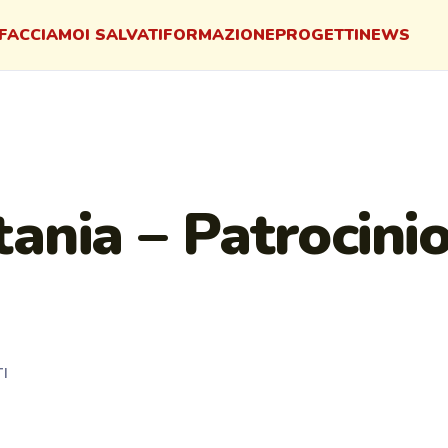
FACCIAMO
I SALVATI
FORMAZIONE
PROGETTI
NEWS
ania – Patrocini
TI