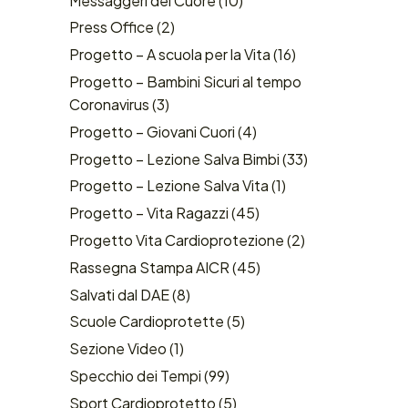
Messaggeri del Cuore
(10)
Press Office
(2)
Progetto – A scuola per la Vita
(16)
Progetto – Bambini Sicuri al tempo
Coronavirus
(3)
Progetto – Giovani Cuori
(4)
Progetto – Lezione Salva Bimbi
(33)
Progetto – Lezione Salva Vita
(1)
Progetto – Vita Ragazzi
(45)
Progetto Vita Cardioprotezione
(2)
Rassegna Stampa AICR
(45)
Salvati dal DAE
(8)
Scuole Cardioprotette
(5)
Sezione Video
(1)
Specchio dei Tempi
(99)
Sport Cardioprotetto
(5)