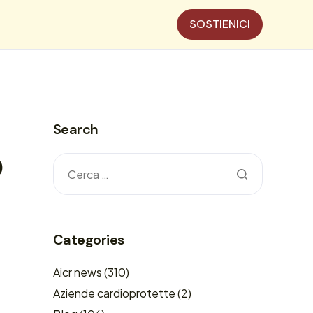
SOSTIENICI
Search
o
Categories
Aicr news
(310)
Aziende cardioprotette
(2)