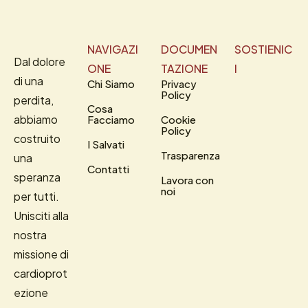
NAVIGAZI
DOCUMEN
SOSTIENIC
Dal dolore
ONE
TAZIONE
I
di una
Chi Siamo
Privacy
Policy
perdita,
Cosa
abbiamo
Facciamo
Cookie
Policy
costruito
I Salvati
Trasparenza
una
Contatti
speranza
Lavora con
noi
per tutti.
Unisciti alla
nostra
missione di
cardioprot
ezione