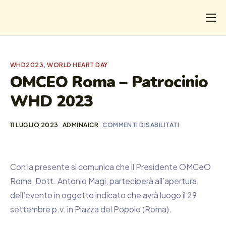
CHI
COSA FACCIAMO
WHD2023
,
WORLD HEART DAY
I SALVATI
OMCEO Roma – Patrocinio
WHD 2023
FORMAZIONE
PROGETTI
11 LUGLIO 2023
ADMINAICR
COMMENTI DISABILITATI
NEWS
Con la presente si comunica che il Presidente OMCeO
Roma, Dott. Antonio Magi, parteciperà all’apertura
dell’evento in oggetto indicato che avrà luogo il 29
settembre p.v. in Piazza del Popolo (Roma).