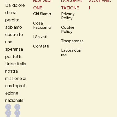
NAVIGAZI
DOCUMEN
SOSTIENIC
Dal dolore
ONE
TAZIONE
I
di una
Chi Siamo
Privacy
Policy
perdita,
Cosa
abbiamo
Facciamo
Cookie
Policy
costruito
I Salvati
Trasparenza
una
Contatti
speranza
Lavora con
noi
per tutti.
Unisciti alla
nostra
missione di
cardioprot
ezione
nazionale.