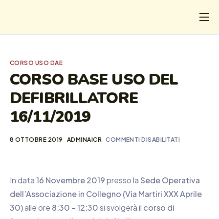
CHI
COSA FACCIAMO
CORSO USO DAE
I SALVATI
CORSO BASE USO DEL
DEFIBRILLATORE
FORMAZIONE
16/11/2019
PROGETTI
NEWS
8 OTTOBRE 2019
ADMINAICR
COMMENTI DISABILITATI
In data
16 Novembre 2019
presso la
Sede Operativa
dell’Associazione in Collegno (Via Martiri XXX Aprile
30)
alle ore
8:30 – 12:30
si svolgerà il
corso di