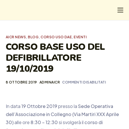
CHI
COSA FACCIAMO
AICR NEWS
,
BLOG
,
CORSO USO DAE
,
EVENTI
I SALVATI
CORSO BASE USO DEL
DEFIBRILLATORE
FORMAZIONE
19/10/2019
PROGETTI
NEWS
8 OTTOBRE 2019
ADMINAICR
COMMENTI DISABILITATI
In data
19 Ottobre 2019
presso la
Sede Operativa
dell’Associazione in Collegno (Via Martiri XXX Aprile
30)
alle ore
8:30 – 12:30
si svolgerà il
corso di