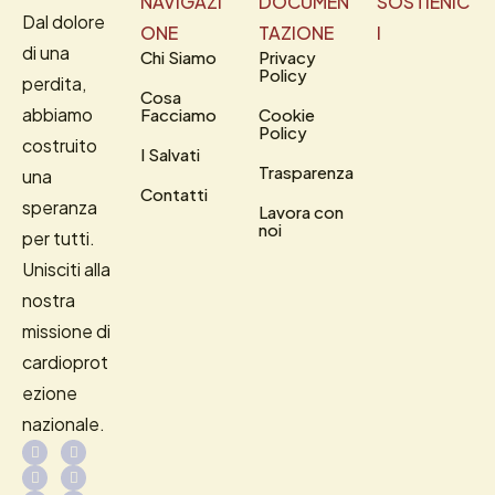
NAVIGAZI
DOCUMEN
SOSTIENIC
Dal dolore
ONE
TAZIONE
I
di una
Chi Siamo
Privacy
Policy
perdita,
Cosa
abbiamo
Facciamo
Cookie
Policy
costruito
I Salvati
Trasparenza
una
Contatti
speranza
Lavora con
noi
per tutti.
Unisciti alla
nostra
missione di
cardioprot
ezione
nazionale.