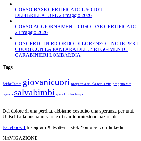
CORSO BASE CERTIFICATO USO DEL
DEFIBRILLATORE 23 maggio 2026
CORSO AGGIORNAMENTO USO DAE CERTIFICATO
23 maggio 2026
CONCERTO IN RICORDO DI LORENZO – NOTE PER I
CUORI CON LA FANFARA DEL 3° REGGIMENTO
CARABINIERI LOMBARDIA
Tags
giovanicuori
defibrillatore
progetto a scuola per la vita
progetto vita
salvabimbi
ragazzi
specchio dei tempi
Dal dolore di una perdita, abbiamo costruito una speranza per tutti.
Unisciti alla nostra missione di cardioprotezione nazionale.
Facebook-f
Instagram
X-twitter
Tiktok
Youtube
Icon-linkedin
NAVIGAZIONE