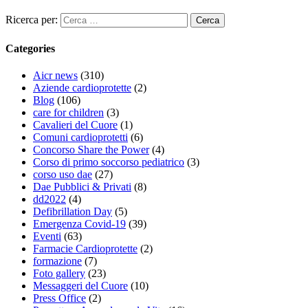
Ricerca per:
Categories
Aicr news
(310)
Aziende cardioprotette
(2)
Blog
(106)
care for children
(3)
Cavalieri del Cuore
(1)
Comuni cardioprotetti
(6)
Concorso Share the Power
(4)
Corso di primo soccorso pediatrico
(3)
corso uso dae
(27)
Dae Pubblici & Privati
(8)
dd2022
(4)
Defibrillation Day
(5)
Emergenza Covid-19
(39)
Eventi
(63)
Farmacie Cardioprotette
(2)
formazione
(7)
Foto gallery
(23)
Messaggeri del Cuore
(10)
Press Office
(2)