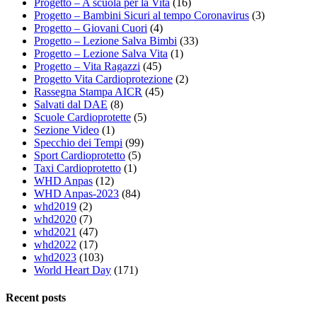
Progetto – A scuola per la Vita
(16)
Progetto – Bambini Sicuri al tempo Coronavirus
(3)
Progetto – Giovani Cuori
(4)
Progetto – Lezione Salva Bimbi
(33)
Progetto – Lezione Salva Vita
(1)
Progetto – Vita Ragazzi
(45)
Progetto Vita Cardioprotezione
(2)
Rassegna Stampa AICR
(45)
Salvati dal DAE
(8)
Scuole Cardioprotette
(5)
Sezione Video
(1)
Specchio dei Tempi
(99)
Sport Cardioprotetto
(5)
Taxi Cardioprotetto
(1)
WHD Anpas
(12)
WHD Anpas-2023
(84)
whd2019
(2)
whd2020
(7)
whd2021
(47)
whd2022
(17)
whd2023
(103)
World Heart Day
(171)
Recent posts