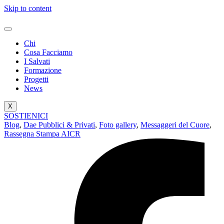
Skip to content
Chi
Cosa Facciamo
I Salvati
Formazione
Progetti
News
X
SOSTIENICI
Blog
,
Dae Pubblici & Privati
,
Foto gallery
,
Messaggeri del Cuore
,
Rassegna Stampa AICR