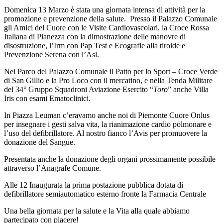
Domenica 13 Marzo è stata una giornata intensa di attività per la
promozione e prevenzione della salute. Presso il Palazzo Comunale
gli Amici del Cuore con le Visite Cardiovascolari, la Croce Rossa
Italiana di Pianezza con la dimostrazione delle manovre di
disostruzione, l’Irm con Pap Test e Ecografie alla tiroide e
Prevenzione Serena con l’Asl.
Nel Parco del Palazzo Comunale il Patto per lo Sport – Croce Verde
di San Gillio e la Pro Loco con il mercatino, e nella Tenda Militare
del 34° Gruppo Squadroni Aviazione Esercito “
Toro
” anche Villa
Iris con esami Ematoclinici.
In Piazza Leuman c’eravamo anche noi di Piemonte Cuore Onlus
per insegnare i gesti salva vita, la rianimazione cardio polmonare e
l’uso del defibrillatore. Al nostro fianco l’Avis per promuovere la
donazione del Sangue.
Presentata anche la donazione degli organi prossimamente possibile
attraverso l’Anagrafe Comune.
Alle 12 Inaugurata la prima postazione pubblica dotata di
defibrillatore semiautomatico esterno fronte la Farmacia Centrale
Una bella giornata per la salute e la Vita alla quale abbiamo
partecipato con piacere!