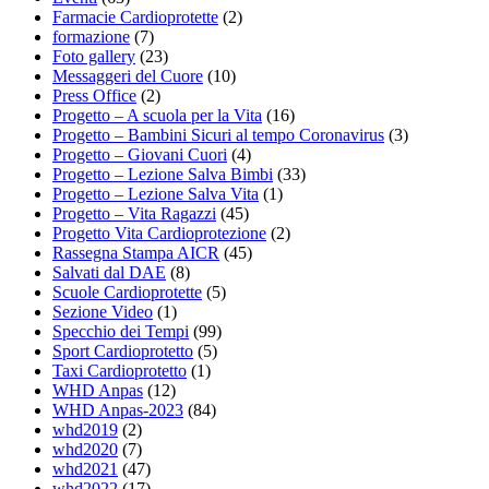
Farmacie Cardioprotette
(2)
formazione
(7)
Foto gallery
(23)
Messaggeri del Cuore
(10)
Press Office
(2)
Progetto – A scuola per la Vita
(16)
Progetto – Bambini Sicuri al tempo Coronavirus
(3)
Progetto – Giovani Cuori
(4)
Progetto – Lezione Salva Bimbi
(33)
Progetto – Lezione Salva Vita
(1)
Progetto – Vita Ragazzi
(45)
Progetto Vita Cardioprotezione
(2)
Rassegna Stampa AICR
(45)
Salvati dal DAE
(8)
Scuole Cardioprotette
(5)
Sezione Video
(1)
Specchio dei Tempi
(99)
Sport Cardioprotetto
(5)
Taxi Cardioprotetto
(1)
WHD Anpas
(12)
WHD Anpas-2023
(84)
whd2019
(2)
whd2020
(7)
whd2021
(47)
whd2022
(17)