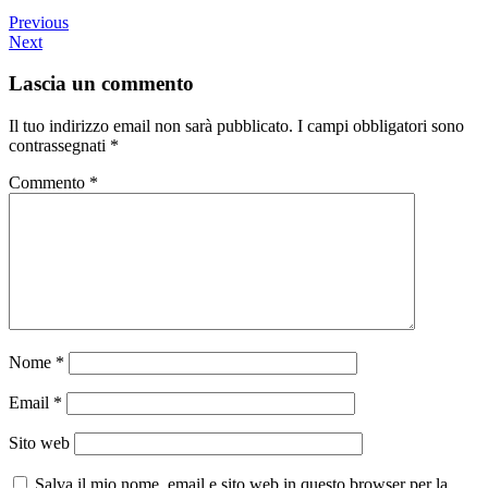
Previous
Next
Lascia un commento
Il tuo indirizzo email non sarà pubblicato.
I campi obbligatori sono
contrassegnati
*
Commento
*
Nome
*
Email
*
Sito web
Salva il mio nome, email e sito web in questo browser per la