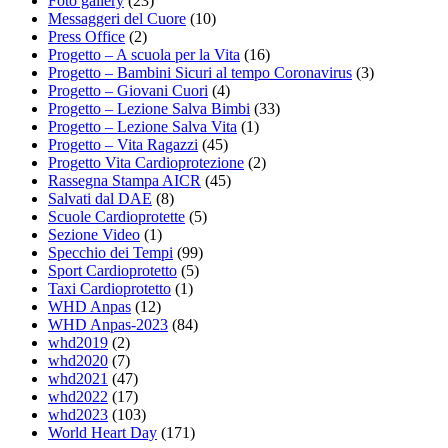
Foto gallery
(23)
Messaggeri del Cuore
(10)
Press Office
(2)
Progetto – A scuola per la Vita
(16)
Progetto – Bambini Sicuri al tempo Coronavirus
(3)
Progetto – Giovani Cuori
(4)
Progetto – Lezione Salva Bimbi
(33)
Progetto – Lezione Salva Vita
(1)
Progetto – Vita Ragazzi
(45)
Progetto Vita Cardioprotezione
(2)
Rassegna Stampa AICR
(45)
Salvati dal DAE
(8)
Scuole Cardioprotette
(5)
Sezione Video
(1)
Specchio dei Tempi
(99)
Sport Cardioprotetto
(5)
Taxi Cardioprotetto
(1)
WHD Anpas
(12)
WHD Anpas-2023
(84)
whd2019
(2)
whd2020
(7)
whd2021
(47)
whd2022
(17)
whd2023
(103)
World Heart Day
(171)