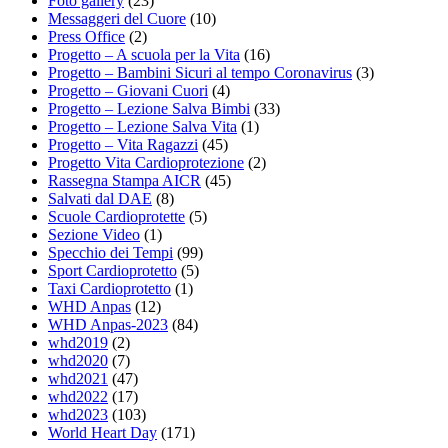
Foto gallery
(23)
Messaggeri del Cuore
(10)
Press Office
(2)
Progetto – A scuola per la Vita
(16)
Progetto – Bambini Sicuri al tempo Coronavirus
(3)
Progetto – Giovani Cuori
(4)
Progetto – Lezione Salva Bimbi
(33)
Progetto – Lezione Salva Vita
(1)
Progetto – Vita Ragazzi
(45)
Progetto Vita Cardioprotezione
(2)
Rassegna Stampa AICR
(45)
Salvati dal DAE
(8)
Scuole Cardioprotette
(5)
Sezione Video
(1)
Specchio dei Tempi
(99)
Sport Cardioprotetto
(5)
Taxi Cardioprotetto
(1)
WHD Anpas
(12)
WHD Anpas-2023
(84)
whd2019
(2)
whd2020
(7)
whd2021
(47)
whd2022
(17)
whd2023
(103)
World Heart Day
(171)