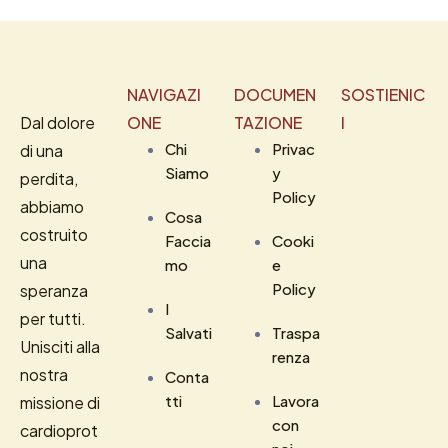
NAVIGAZI
DOCUMEN
SOSTIENIC
Dal dolore
ONE
TAZIONE
I
Chi
Privac
di una
Siamo
y
perdita,
Policy
abbiamo
Cosa
costruito
Faccia
Cooki
una
mo
e
Policy
speranza
I
per tutti.
Salvati
Traspa
Unisciti alla
renza
nostra
Conta
tti
Lavora
missione di
con
cardioprot