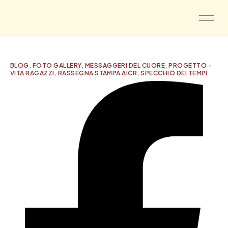
BLOG
,
FOTO GALLERY
,
MESSAGGERI DEL CUORE
,
PROGETTO -
VITA RAGAZZI
,
RASSEGNA STAMPA AICR
,
SPECCHIO DEI TEMPI