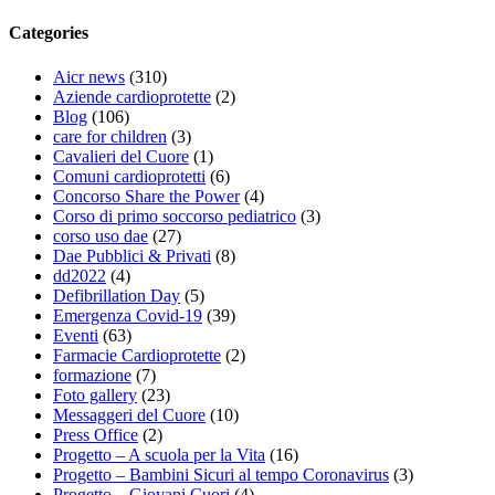
Categories
Aicr news
(310)
Aziende cardioprotette
(2)
Blog
(106)
care for children
(3)
Cavalieri del Cuore
(1)
Comuni cardioprotetti
(6)
Concorso Share the Power
(4)
Corso di primo soccorso pediatrico
(3)
corso uso dae
(27)
Dae Pubblici & Privati
(8)
dd2022
(4)
Defibrillation Day
(5)
Emergenza Covid-19
(39)
Eventi
(63)
Farmacie Cardioprotette
(2)
formazione
(7)
Foto gallery
(23)
Messaggeri del Cuore
(10)
Press Office
(2)
Progetto – A scuola per la Vita
(16)
Progetto – Bambini Sicuri al tempo Coronavirus
(3)
Progetto – Giovani Cuori
(4)