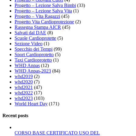
Progetto – Lezione Salva Bimbi
(33)
Progetto – Lezione Salva Vita
(1)
Progetto – Vita Ragazzi
(45)
Progetto Vita Cardioprotezione
(2)
Rassegna Stampa AICR
(45)
Salvati dal DAE
(8)
Scuole Cardioprotette
(5)
Sezione Video
(1)
Specchio dei Tempi
(99)
Sport Cardioprotetto
(5)
Taxi Cardioprotetto
(1)
WHD Anpas
(12)
WHD Anpas-2023
(84)
whd2019
(2)
whd2020
(7)
whd2021
(47)
whd2022
(17)
whd2023
(103)
World Heart Day
(171)
Recent posts
CORSO BASE CERTIFICATO USO DEL