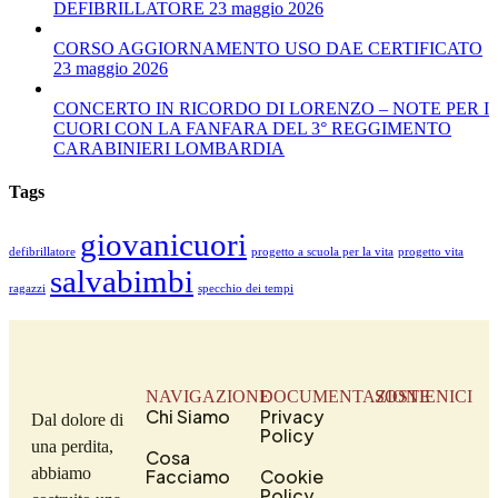
DEFIBRILLATORE 23 maggio 2026
CORSO AGGIORNAMENTO USO DAE CERTIFICATO
23 maggio 2026
CONCERTO IN RICORDO DI LORENZO – NOTE PER I
CUORI CON LA FANFARA DEL 3° REGGIMENTO
CARABINIERI LOMBARDIA
Tags
giovanicuori
defibrillatore
progetto a scuola per la vita
progetto vita
salvabimbi
ragazzi
specchio dei tempi
NAVIGAZIONE
DOCUMENTAZIONE
SOSTIENICI
Chi Siamo
Privacy
Dal dolore di
Policy
una perdita,
Cosa
abbiamo
Facciamo
Cookie
Policy