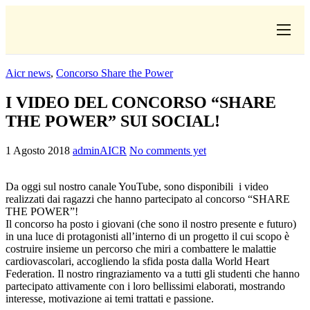
CHI
Aicr news
,
Concorso Share the Power
COSA FACCIAMO
I VIDEO DEL CONCORSO “SHARE
I SALVATI
THE POWER” SUI SOCIAL!
FORMAZIONE
1 Agosto 2018
adminAICR
No comments yet
PROGETTI
Da oggi sul nostro canale YouTube, sono disponibili i video
NEWS
realizzati dai ragazzi che hanno partecipato al concorso “SHARE
THE POWER”!
Il concorso ha posto i giovani (che sono il nostro presente e futuro)
in una luce di protagonisti all’interno di un progetto il cui scopo è
costruire insieme un percorso che miri a combattere le malattie
cardiovascolari, accogliendo la sfida posta dalla World Heart
Federation. Il nostro ringraziamento va a tutti gli studenti che hanno
partecipato attivamente con i loro bellissimi elaborati, mostrando
interesse, motivazione ai temi trattati e passione.