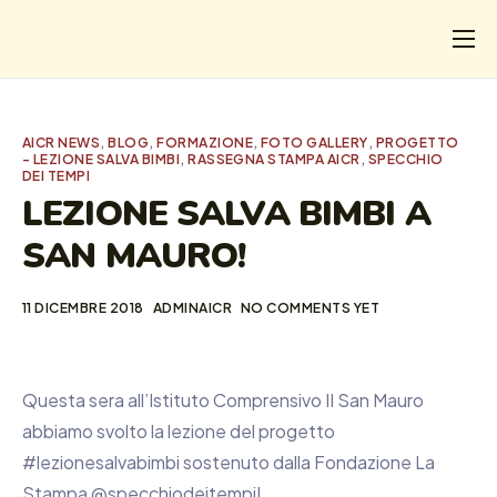
CHI
COSA FACCIAMO
AICR NEWS
,
BLOG
,
FORMAZIONE
,
FOTO GALLERY
,
PROGETTO
- LEZIONE SALVA BIMBI
,
RASSEGNA STAMPA AICR
,
SPECCHIO
I SALVATI
DEI TEMPI
LEZIONE SALVA BIMBI A
FORMAZIONE
SAN MAURO!
PROGETTI
NEWS
11 DICEMBRE 2018
ADMINAICR
NO COMMENTS YET
Questa sera all’Istituto Comprensivo II San Mauro
abbiamo svolto la lezione del progetto
#lezionesalvabimbi sostenuto dalla Fondazione La
Stampa @specchiodeitempi!