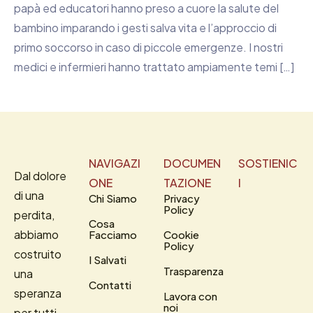
papà ed educatori hanno preso a cuore la salute del
bambino imparando i gesti salva vita e l’approccio di
primo soccorso in caso di piccole emergenze. I nostri
medici e infermieri hanno trattato ampiamente temi […]
NAVIGAZI
DOCUMEN
SOSTIENIC
Dal dolore
ONE
TAZIONE
I
di una
Chi Siamo
Privacy
Policy
perdita,
Cosa
abbiamo
Facciamo
Cookie
Policy
costruito
I Salvati
Trasparenza
una
Contatti
speranza
Lavora con
noi
per tutti.