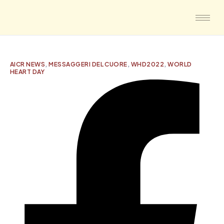
AICR NEWS
,
MESSAGGERI DEL CUORE
,
WHD2022
,
WORLD
HEART DAY