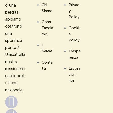
Chi
Privac
di una
Siamo
y
perdita,
Policy
abbiamo
Cosa
costruito
Faccia
Cooki
una
mo
e
Policy
speranza
I
per tutti.
Salvati
Traspa
Unisciti alla
renza
nostra
Conta
tti
Lavora
missione di
con
cardioprot
noi
ezione
nazionale.