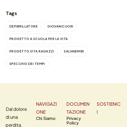
Tags
DEFIBRILLATORE
GIOVANICUORI
PROGETTO A SCUOLA PER LA VITA
PROGETTO VITA RAGAZZI
SALVABIMBI
SPECCHIO DEI TEMPI
NAVIGAZI
DOCUMEN
SOSTIENIC
Dal dolore
ONE
TAZIONE
I
di una
Chi Siamo
Privacy
Policy
perdita,