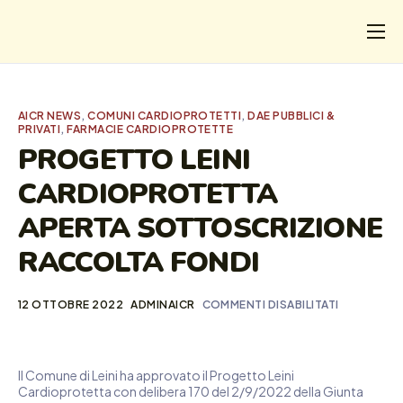
CHI
COSA FACCIAMO
AICR NEWS
,
COMUNI CARDIOPROTETTI
,
DAE PUBBLICI &
PRIVATI
,
FARMACIE CARDIOPROTETTE
I SALVATI
PROGETTO LEINI
FORMAZIONE
CARDIOPROTETTA
PROGETTI
APERTA SOTTOSCRIZIONE
NEWS
RACCOLTA FONDI
12 OTTOBRE 2022
ADMINAICR
COMMENTI DISABILITATI
Il Comune di Leini ha approvato il Progetto Leini
Cardioprotetta con delibera 170 del 2/9/2022 della Giunta