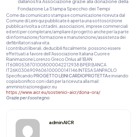
dallanostra Associazione grazie alla donazione della
Fondazione La Stampa Specchio dei Tempi
Come da comunicato stampa e comunicazione ricevuta dal
Comune di Leini qui pubblicate è aperta una sottoscrizione
pubblica rivolta a cittadini, associazioni, imprese commerciali
ed enti per completare/ampliare il progetto anche per la parte
di informazione/formazione e manutenzione/assistenza dei
defibrillatori salva vita.
I contributi liberali, deducibili fiscalmente, possono essere
effettuati a favore dell’Associazione Italiana Cuore e
Rianimazione Lorenzo Greco Onlus all’IBAN
IT60R0538701008000042212938 BPER BANCA
IT26K0306909606100000141146 INTESA SANPAOLO
Specificando
PROGETTO LEINI CARDIOPROTETTA
e inviando
copia bonifico con i dati per la ricevuta alla mail:
amministrazione@aicr.eu
https://www.aicr.eu/sostienici-aicr/dona-ora/
Grazie per il sostegno
adminAICR