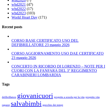
whd2020
(7)
whd2021
(47)
whd2022
(17)
whd2023
(103)
World Heart Day
(171)
Recent posts
CORSO BASE CERTIFICATO USO DEL
DEFIBRILLATORE 23 maggio 2026
CORSO AGGIORNAMENTO USO DAE CERTIFICATO
23 maggio 2026
CONCERTO IN RICORDO DI LORENZO – NOTE PER I
CUORI CON LA FANFARA DEL 3° REGGIMENTO
CARABINIERI LOMBARDIA
Tags
giovanicuori
defibrillatore
progetto a scuola per la vita
progetto vita
salvabimbi
ragazzi
specchio dei tempi