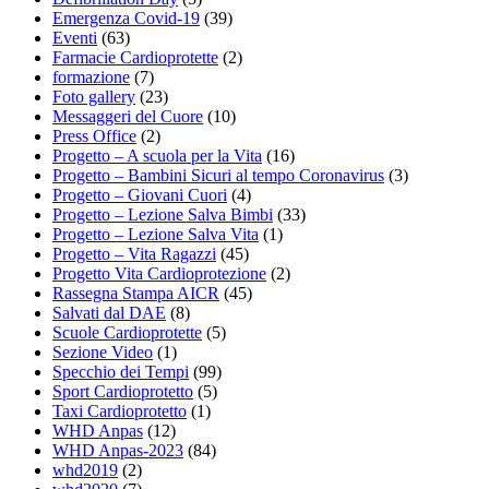
Emergenza Covid-19
(39)
Eventi
(63)
Farmacie Cardioprotette
(2)
formazione
(7)
Foto gallery
(23)
Messaggeri del Cuore
(10)
Press Office
(2)
Progetto – A scuola per la Vita
(16)
Progetto – Bambini Sicuri al tempo Coronavirus
(3)
Progetto – Giovani Cuori
(4)
Progetto – Lezione Salva Bimbi
(33)
Progetto – Lezione Salva Vita
(1)
Progetto – Vita Ragazzi
(45)
Progetto Vita Cardioprotezione
(2)
Rassegna Stampa AICR
(45)
Salvati dal DAE
(8)
Scuole Cardioprotette
(5)
Sezione Video
(1)
Specchio dei Tempi
(99)
Sport Cardioprotetto
(5)
Taxi Cardioprotetto
(1)
WHD Anpas
(12)
WHD Anpas-2023
(84)
whd2019
(2)