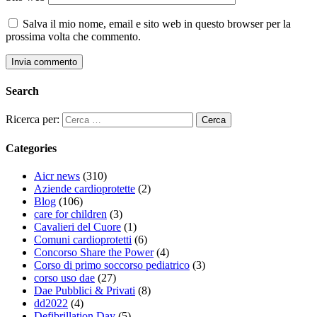
Salva il mio nome, email e sito web in questo browser per la
prossima volta che commento.
Search
Ricerca per:
Categories
Aicr news
(310)
Aziende cardioprotette
(2)
Blog
(106)
care for children
(3)
Cavalieri del Cuore
(1)
Comuni cardioprotetti
(6)
Concorso Share the Power
(4)
Corso di primo soccorso pediatrico
(3)
corso uso dae
(27)
Dae Pubblici & Privati
(8)
dd2022
(4)
Defibrillation Day
(5)