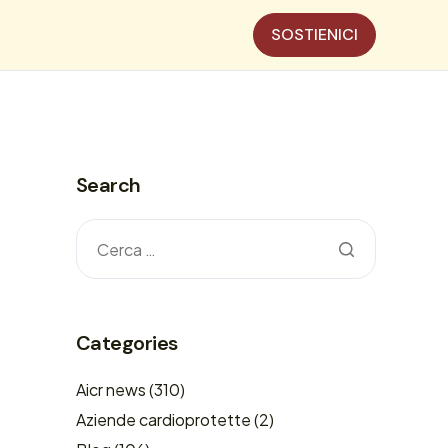
SOSTIENICI
Search
C
Categories
Aicr news
(310)
Aziende cardioprotette
(2)