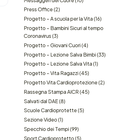
Messaggeri del Cuore
(10)
Press Office
(2)
Progetto – A scuola per la Vita
(16)
Progetto – Bambini Sicuri al tempo
Coronavirus
(3)
Progetto – Giovani Cuori
(4)
Progetto – Lezione Salva Bimbi
(33)
Progetto – Lezione Salva Vita
(1)
Progetto – Vita Ragazzi
(45)
Progetto Vita Cardioprotezione
(2)
Rassegna Stampa AICR
(45)
Salvati dal DAE
(8)
Scuole Cardioprotette
(5)
Sezione Video
(1)
Specchio dei Tempi
(99)
Sport Cardioprotetto
(5)