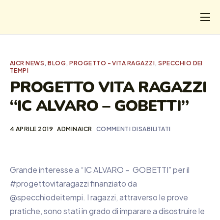
CHI
COSA FACCIAMO
AICR NEWS
,
BLOG
,
PROGETTO - VITA RAGAZZI
,
SPECCHIO DEI
TEMPI
I SALVATI
PROGETTO VITA RAGAZZI
FORMAZIONE
“IC ALVARO – GOBETTI”
PROGETTI
4 APRILE 2019
ADMINAICR
COMMENTI DISABILITATI
NEWS
Grande interesse a “IC ALVARO – GOBETTI” per il
#progettovitaragazzi finanziato da
@specchiodeitempi. I ragazzi, attraverso le prove
pratiche, sono stati in grado di imparare a disostruire le