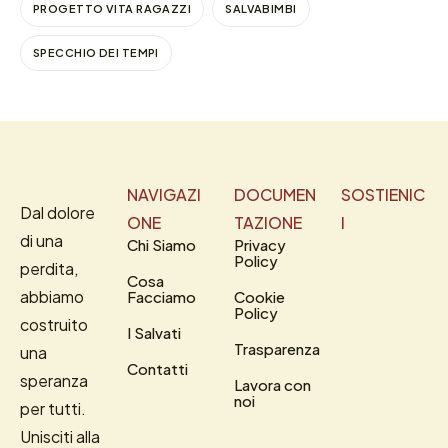
PROGETTO VITA RAGAZZI
SALVABIMBI
SPECCHIO DEI TEMPI
NAVIGAZI
DOCUMEN
SOSTIENIC
Dal dolore
ONE
TAZIONE
I
di una
Chi Siamo
Privacy
Policy
perdita,
Cosa
abbiamo
Facciamo
Cookie
Policy
costruito
I Salvati
Trasparenza
una
Contatti
speranza
Lavora con
noi
per tutti.
Unisciti alla