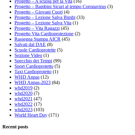
Progetto – A scuola per la Vita
(16)
Progetto – Bambini Sicuri al tempo Coronavirus
(3)
Progetto – Giovani Cuori
(4)
Progetto – Lezione Salva Bimbi
(33)
Progetto – Lezione Salva Vita
(1)
Progetto – Vita Ragazzi
(45)
Progetto Vita Cardioprotezione
(2)
Rassegna Stampa AICR
(45)
Salvati dal DAE
(8)
Scuole Cardioprotette
(5)
Sezione Video
(1)
Specchio dei Tempi
(99)
Sport Cardioprotetto
(5)
Taxi Cardioprotetto
(1)
WHD Anpas
(12)
WHD Anpas-2023
(84)
whd2019
(2)
whd2020
(7)
whd2021
(47)
whd2022
(17)
whd2023
(103)
World Heart Day
(171)
Recent posts