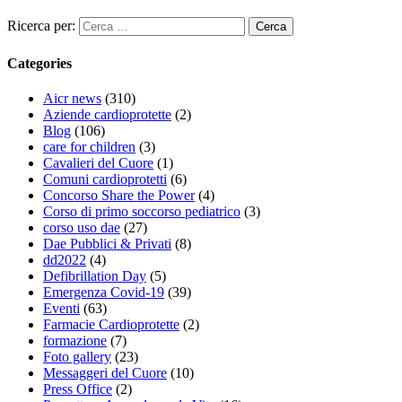
Ricerca per:
Categories
Aicr news
(310)
Aziende cardioprotette
(2)
Blog
(106)
care for children
(3)
Cavalieri del Cuore
(1)
Comuni cardioprotetti
(6)
Concorso Share the Power
(4)
Corso di primo soccorso pediatrico
(3)
corso uso dae
(27)
Dae Pubblici & Privati
(8)
dd2022
(4)
Defibrillation Day
(5)
Emergenza Covid-19
(39)
Eventi
(63)
Farmacie Cardioprotette
(2)
formazione
(7)
Foto gallery
(23)
Messaggeri del Cuore
(10)
Press Office
(2)