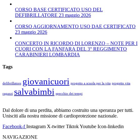
CORSO BASE CERTIFICATO USO DEL
DEFIBRILLATORE 23 maggio 2026
CORSO AGGIORNAMENTO USO DAE CERTIFICATO
23 maggio 2026
CONCERTO IN RICORDO DI LORENZO – NOTE PER I
CUORI CON LA FANFARA DEL 3° REGGIMENTO
CARABINIERI LOMBARDIA
Tags
giovanicuori
defibrillatore
progetto a scuola per la vita
progetto vita
salvabimbi
ragazzi
specchio dei tempi
Dal dolore di una perdita, abbiamo costruito una speranza per tutti.
Unisciti alla nostra missione di cardioprotezione nazionale.
Facebook-f
Instagram
X-twitter
Tiktok
Youtube
Icon-linkedin
NAVIGAZIONE