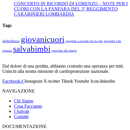
CONCERTO IN RICORDO DI LORENZO – NOTE PER I
CUORI CON LA FANFARA DEL 3° REGGIMENTO
CARABINIERI LOMBARDIA
Tags
giovanicuori
defibrillatore
progetto a scuola per la vita
progetto vita
salvabimbi
ragazzi
specchio dei tempi
Dal dolore di una perdita, abbiamo costruito una speranza per tutti.
Unisciti alla nostra missione di cardioprotezione nazionale.
Facebook-f
Instagram
X-twitter
Tiktok
Youtube
Icon-linkedin
NAVIGAZIONE
Chi Siamo
Cosa Facciamo
I Salvati
Contatti
DOCUMENTAZIONE