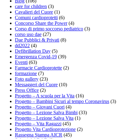
Blog
(106)
care for children
(3)
Cavalieri del Cuore
(1)
Comuni cardioprotetti
(6)
Concorso Share the Power
(4)
Corso di primo soccorso pediatrico
(3)
corso uso dae
(27)
Dae Pubblici & Privati
(8)
dd2022
(4)
Defibrillation Day
(5)
Emergenza Covid-19
(39)
Eventi
(63)
Farmacie Cardioprotette
(2)
formazione
(7)
Foto gallery
(23)
Messaggeri del Cuore
(10)
Press Office
(2)
Progetto – A scuola per la Vita
(16)
Progetto – Bambini Sicuri al tempo Coronavirus
(3)
Progetto – Giovani Cuori
(4)
Progetto – Lezione Salva Bimbi
(33)
Progetto – Lezione Salva Vita
(1)
Progetto – Vita Ragazzi
(45)
Progetto Vita Cardioprotezione
(2)
Rassegna Stampa AICR
(45)