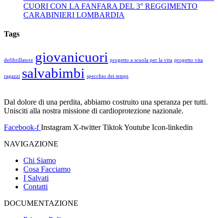
CUORI CON LA FANFARA DEL 3° REGGIMENTO
CARABINIERI LOMBARDIA
Tags
giovanicuori
defibrillatore
progetto a scuola per la vita
progetto vita
salvabimbi
ragazzi
specchio dei tempi
Dal dolore di una perdita, abbiamo costruito una speranza per tutti.
Unisciti alla nostra missione di cardioprotezione nazionale.
Facebook-f
Instagram
X-twitter
Tiktok
Youtube
Icon-linkedin
NAVIGAZIONE
Chi Siamo
Cosa Facciamo
I Salvati
Contatti
DOCUMENTAZIONE