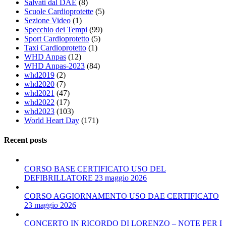
Salvati dal DAE
(8)
Scuole Cardioprotette
(5)
Sezione Video
(1)
Specchio dei Tempi
(99)
Sport Cardioprotetto
(5)
Taxi Cardioprotetto
(1)
WHD Anpas
(12)
WHD Anpas-2023
(84)
whd2019
(2)
whd2020
(7)
whd2021
(47)
whd2022
(17)
whd2023
(103)
World Heart Day
(171)
Recent posts
CORSO BASE CERTIFICATO USO DEL
DEFIBRILLATORE 23 maggio 2026
CORSO AGGIORNAMENTO USO DAE CERTIFICATO
23 maggio 2026
CONCERTO IN RICORDO DI LORENZO – NOTE PER I