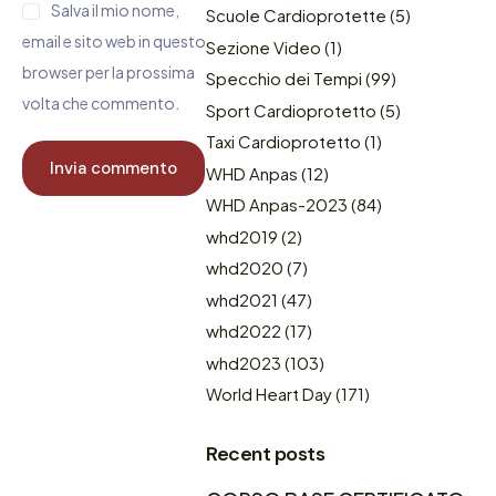
Salva il mio nome,
Scuole Cardioprotette
(5)
email e sito web in questo
Sezione Video
(1)
browser per la prossima
Specchio dei Tempi
(99)
volta che commento.
Sport Cardioprotetto
(5)
Taxi Cardioprotetto
(1)
WHD Anpas
(12)
WHD Anpas-2023
(84)
whd2019
(2)
whd2020
(7)
whd2021
(47)
whd2022
(17)
whd2023
(103)
World Heart Day
(171)
Recent posts