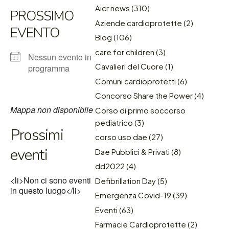
Aicr news
(310)
PROSSIMO
Aziende cardioprotette
(2)
EVENTO
Blog
(106)
care for children
(3)
Nessun evento in
Cavalieri del Cuore
(1)
programma
Comuni cardioprotetti
(6)
Concorso Share the Power
(4)
Mappa non disponibile
Corso di primo soccorso
pediatrico
(3)
Prossimi
corso uso dae
(27)
eventi
Dae Pubblici & Privati
(8)
dd2022
(4)
<li>Non ci sono eventi
Defibrillation Day
(5)
in questo luogo</li>
Emergenza Covid-19
(39)
Eventi
(63)
Farmacie Cardioprotette
(2)