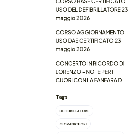
CORSO BASE CERTIFICATO
USO DEL DEFIBRILLATORE 23
maggio 2026
CORSO AGGIORNAMENTO
USO DAE CERTIFICATO 23
maggio 2026
CONCERTO IN RICORDO DI
LORENZO – NOTE PER I
CUORI CON LA FANFARA DEL
3° REGGIMENTO
CARABINIERI LOMBARDIA
Tags
DEFIBRILLATORE
GIOVANICUORI