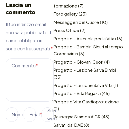
Lascia un
formazione
(7)
commento
Foto gallery
(23)
Messaggeri del Cuore
(10)
Il tuo indirizzo email
Press Office
(2)
non sarà pubblicato.
I
Progetto – A scuola per la Vita
(16)
campi obbligatori
Progetto – Bambini Sicuri al tempo
sono contrassegnati
*
Coronavirus
(3)
Progetto – Giovani Cuori
(4)
Commento
*
Progetto – Lezione Salva Bimbi
(33)
Progetto – Lezione Salva Vita
(1)
Progetto – Vita Ragazzi
(45)
Progetto Vita Cardioprotezione
(2)
Sito
Nome
*
Email
*
Rassegna Stampa AICR
(45)
web
Salvati dal DAE
(8)