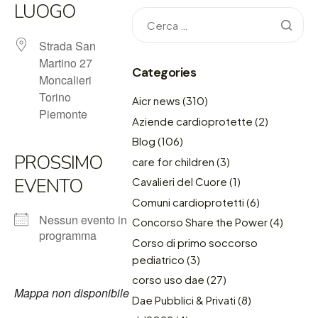
LUOGO
Strada San
Martino 27
Categories
Moncalieri
Torino
Aicr news
(310)
Piemonte
Aziende cardioprotette
(2)
Blog
(106)
PROSSIMO
care for children
(3)
EVENTO
Cavalieri del Cuore
(1)
Comuni cardioprotetti
(6)
Nessun evento in
Concorso Share the Power
(4)
programma
Corso di primo soccorso
pediatrico
(3)
corso uso dae
(27)
Mappa non disponibile
Dae Pubblici & Privati
(8)