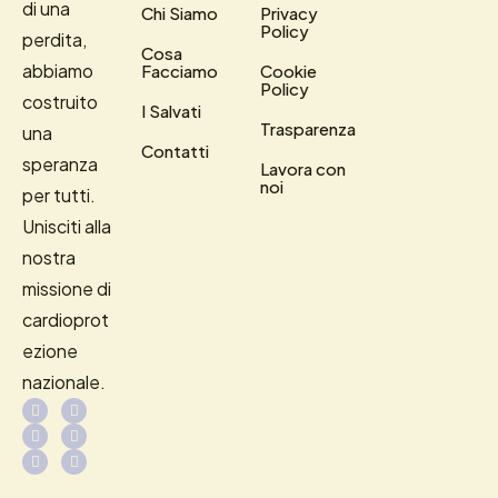
di una
Chi Siamo
Privacy
Policy
perdita,
Cosa
abbiamo
Facciamo
Cookie
Policy
costruito
I Salvati
Trasparenza
una
Contatti
speranza
Lavora con
noi
per tutti.
Unisciti alla
nostra
missione di
cardioprot
ezione
nazionale.