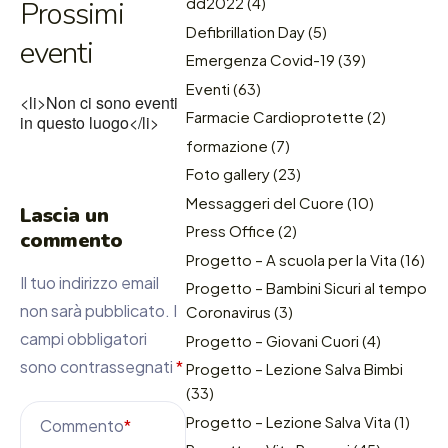
dd2022
(4)
Prossimi
Defibrillation Day
(5)
eventi
Emergenza Covid-19
(39)
Eventi
(63)
<li>Non ci sono eventi
Farmacie Cardioprotette
(2)
in questo luogo</li>
formazione
(7)
Foto gallery
(23)
Messaggeri del Cuore
(10)
Lascia un
Press Office
(2)
commento
Progetto – A scuola per la Vita
(16)
Il tuo indirizzo email
Progetto – Bambini Sicuri al tempo
non sarà pubblicato.
I
Coronavirus
(3)
campi obbligatori
Progetto – Giovani Cuori
(4)
sono contrassegnati
*
Progetto – Lezione Salva Bimbi
(33)
Progetto – Lezione Salva Vita
(1)
Commento
*