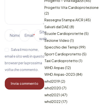
Progetto – Vita Ragazzi
(45)
Progetto Vita Cardioprotezione
(2)
Rassegna Stampa AICR
(45)
Salvati dal DAE
(8)
Sito
Scuole Cardioprotette
(5)
Nome
*
Email
*
web
Sezione Video
(1)
Specchio dei Tempi
(99)
Salva il mio nome,
Sport Cardioprotetto
(5)
email e sito web in questo
Taxi Cardioprotetto
(1)
browser per la prossima
WHD Anpas
(12)
volta che commento.
WHD Anpas-2023
(84)
whd2019
(2)
whd2020
(7)
whd2021
(47)
whd2022
(17)