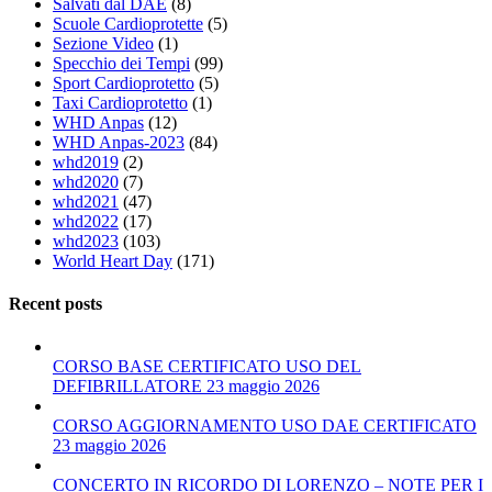
Salvati dal DAE
(8)
Scuole Cardioprotette
(5)
Sezione Video
(1)
Specchio dei Tempi
(99)
Sport Cardioprotetto
(5)
Taxi Cardioprotetto
(1)
WHD Anpas
(12)
WHD Anpas-2023
(84)
whd2019
(2)
whd2020
(7)
whd2021
(47)
whd2022
(17)
whd2023
(103)
World Heart Day
(171)
Recent posts
CORSO BASE CERTIFICATO USO DEL
DEFIBRILLATORE 23 maggio 2026
CORSO AGGIORNAMENTO USO DAE CERTIFICATO
23 maggio 2026
CONCERTO IN RICORDO DI LORENZO – NOTE PER I