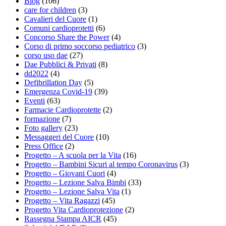
Blog
(106)
care for children
(3)
Cavalieri del Cuore
(1)
Comuni cardioprotetti
(6)
Concorso Share the Power
(4)
Corso di primo soccorso pediatrico
(3)
corso uso dae
(27)
Dae Pubblici & Privati
(8)
dd2022
(4)
Defibrillation Day
(5)
Emergenza Covid-19
(39)
Eventi
(63)
Farmacie Cardioprotette
(2)
formazione
(7)
Foto gallery
(23)
Messaggeri del Cuore
(10)
Press Office
(2)
Progetto – A scuola per la Vita
(16)
Progetto – Bambini Sicuri al tempo Coronavirus
(3)
Progetto – Giovani Cuori
(4)
Progetto – Lezione Salva Bimbi
(33)
Progetto – Lezione Salva Vita
(1)
Progetto – Vita Ragazzi
(45)
Progetto Vita Cardioprotezione
(2)
Rassegna Stampa AICR
(45)