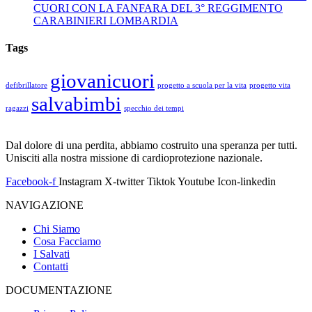
CUORI CON LA FANFARA DEL 3° REGGIMENTO
CARABINIERI LOMBARDIA
Tags
giovanicuori
defibrillatore
progetto a scuola per la vita
progetto vita
salvabimbi
ragazzi
specchio dei tempi
Dal dolore di una perdita, abbiamo costruito una speranza per tutti.
Unisciti alla nostra missione di cardioprotezione nazionale.
Facebook-f
Instagram
X-twitter
Tiktok
Youtube
Icon-linkedin
NAVIGAZIONE
Chi Siamo
Cosa Facciamo
I Salvati
Contatti
DOCUMENTAZIONE