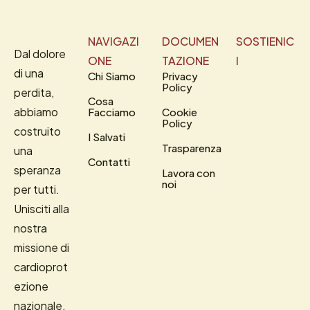
NAVIGAZI
DOCUMEN
SOSTIENIC
Dal dolore
ONE
TAZIONE
I
di una
Chi Siamo
Privacy
Policy
perdita,
Cosa
abbiamo
Facciamo
Cookie
Policy
costruito
I Salvati
Trasparenza
una
Contatti
speranza
Lavora con
noi
per tutti.
Unisciti alla
nostra
missione di
cardioprot
ezione
nazionale.