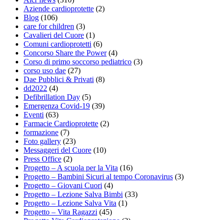
Aziende cardioprotette
(2)
Blog
(106)
care for children
(3)
Cavalieri del Cuore
(1)
Comuni cardioprotetti
(6)
Concorso Share the Power
(4)
Corso di primo soccorso pediatrico
(3)
corso uso dae
(27)
Dae Pubblici & Privati
(8)
dd2022
(4)
Defibrillation Day
(5)
Emergenza Covid-19
(39)
Eventi
(63)
Farmacie Cardioprotette
(2)
formazione
(7)
Foto gallery
(23)
Messaggeri del Cuore
(10)
Press Office
(2)
Progetto – A scuola per la Vita
(16)
Progetto – Bambini Sicuri al tempo Coronavirus
(3)
Progetto – Giovani Cuori
(4)
Progetto – Lezione Salva Bimbi
(33)
Progetto – Lezione Salva Vita
(1)
Progetto – Vita Ragazzi
(45)