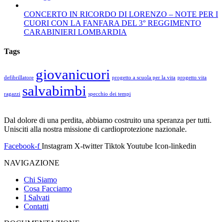
CONCERTO IN RICORDO DI LORENZO – NOTE PER I
CUORI CON LA FANFARA DEL 3° REGGIMENTO
CARABINIERI LOMBARDIA
Tags
giovanicuori
defibrillatore
progetto a scuola per la vita
progetto vita
salvabimbi
ragazzi
specchio dei tempi
Dal dolore di una perdita, abbiamo costruito una speranza per tutti.
Unisciti alla nostra missione di cardioprotezione nazionale.
Facebook-f
Instagram
X-twitter
Tiktok
Youtube
Icon-linkedin
NAVIGAZIONE
Chi Siamo
Cosa Facciamo
I Salvati
Contatti