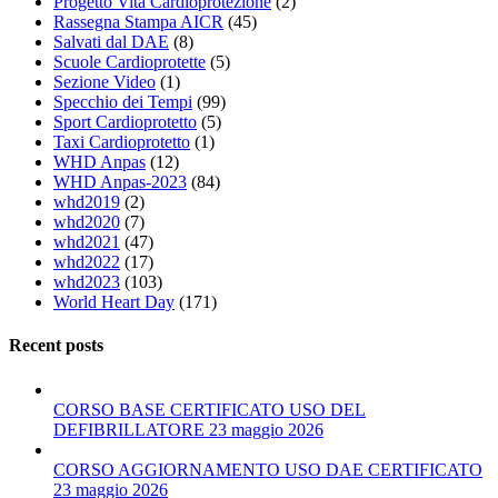
Progetto Vita Cardioprotezione
(2)
Rassegna Stampa AICR
(45)
Salvati dal DAE
(8)
Scuole Cardioprotette
(5)
Sezione Video
(1)
Specchio dei Tempi
(99)
Sport Cardioprotetto
(5)
Taxi Cardioprotetto
(1)
WHD Anpas
(12)
WHD Anpas-2023
(84)
whd2019
(2)
whd2020
(7)
whd2021
(47)
whd2022
(17)
whd2023
(103)
World Heart Day
(171)
Recent posts
CORSO BASE CERTIFICATO USO DEL
DEFIBRILLATORE 23 maggio 2026
CORSO AGGIORNAMENTO USO DAE CERTIFICATO
23 maggio 2026