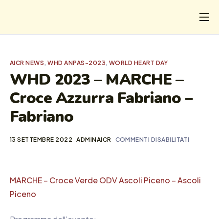
CHI
COSA FACCIAMO
AICR NEWS
,
WHD ANPAS-2023
,
WORLD HEART DAY
I SALVATI
WHD 2023 – MARCHE –
Croce Azzurra Fabriano –
FORMAZIONE
Fabriano
PROGETTI
NEWS
13 SETTEMBRE 2022
ADMINAICR
COMMENTI DISABILITATI
MARCHE – Croce Verde ODV Ascoli Piceno – Ascoli
Piceno