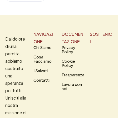
NAVIGAZI
DOCUMEN
SOSTIENIC
Dal dolore
ONE
TAZIONE
I
di una
Chi Siamo
Privacy
Policy
perdita,
Cosa
abbiamo
Facciamo
Cookie
Policy
costruito
I Salvati
Trasparenza
una
Contatti
speranza
Lavora con
noi
per tutti.
Unisciti alla
nostra
missione di