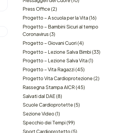
Messaggeri del Cuore
(10)
Press Office
(2)
Progetto – A scuola per la Vita
(16)
Progetto – Bambini Sicuri al tempo
Coronavirus
(3)
Progetto – Giovani Cuori
(4)
Progetto – Lezione Salva Bimbi
(33)
Progetto – Lezione Salva Vita
(1)
Progetto – Vita Ragazzi
(45)
Progetto Vita Cardioprotezione
(2)
Rassegna Stampa AICR
(45)
Salvati dal DAE
(8)
Scuole Cardioprotette
(5)
Sezione Video
(1)
Specchio dei Tempi
(99)
Sport Cardioprotetto
(5)