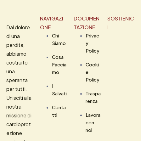
NAVIGAZI
DOCUMEN
SOSTIENIC
Dal dolore
ONE
TAZIONE
I
Chi
Privac
di una
Siamo
y
perdita,
Policy
abbiamo
Cosa
costruito
Faccia
Cooki
una
mo
e
Policy
speranza
I
per tutti.
Salvati
Traspa
Unisciti alla
renza
nostra
Conta
tti
Lavora
missione di
con
cardioprot
noi
ezione