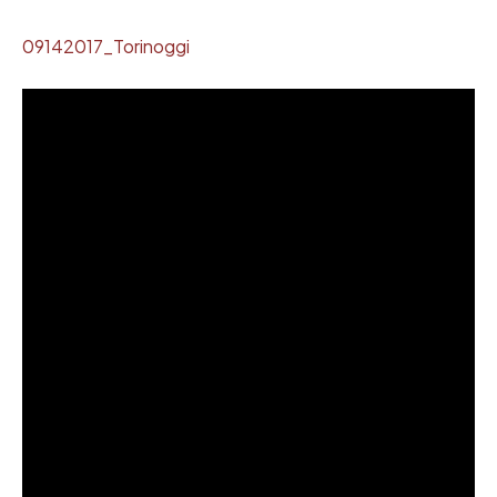
09142017_Torinoggi